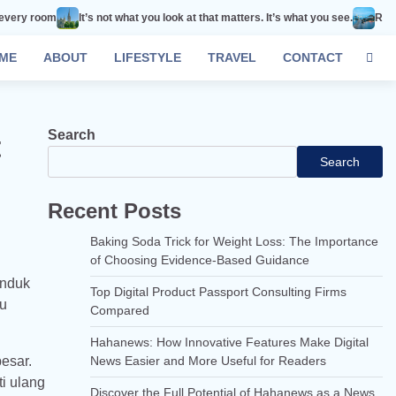
It’s not what you look at that matters. It’s what you see.
Remember that happi
ME
ABOUT
LIFESTYLE
TRAVEL
CONTACT
Search
t
Search
Recent Posts
Baking Soda Trick for Weight Loss: The Importance
of Choosing Evidence-Based Guidance
Induk
Top Digital Product Passport Consulting Firms
ku
Compared
Hahanews: How Innovative Features Make Digital
esar.
News Easier and More Useful for Readers
ti ulang
Discover the Full Potential of Hahanews as a News