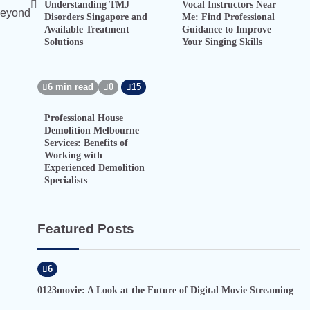
Understanding TMJ
Vocal Instructors Near
Beyond
Disorders Singapore and
Me: Find Professional
Available Treatment
Guidance to Improve
Solutions
Your Singing Skills
6 min read
0
15
Professional House
Demolition Melbourne
Services: Benefits of
Working with
Experienced Demolition
Specialists
Featured Posts
6
0123movie: A Look at the Future of Digital Movie Streaming