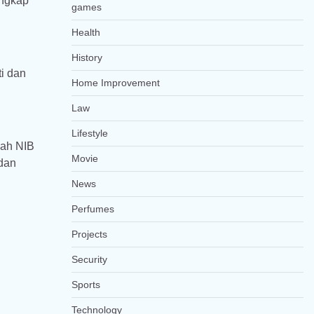
engkap
games
Health
History
ti dan
Home Improvement
Law
Lifestyle
lah NIB
Movie
 dan
News
Perfumes
Projects
Security
Sports
Technology