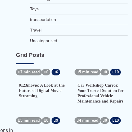
Toys
transportation
Travel
Uncategorized
Grid Posts
7 min read
0
6
5 min read
0
10
0123movie: A Look at the
Car Workshop Carros:
Future of Digital Movie
Your Trusted Solution for
Streaming
Professional Vehicle
Maintenance and Repairs
5 min read
0
9
4 min read
0
10
ions in