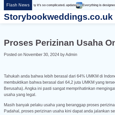
Skip
Flash News
at’s why it’s so complicated. update
Everything is designed. Few things are
to
Storybookweddings.co.uk
content
Proses Perizinan Usaha O
Posted on
November 30, 2024
by
Admin
Tahukah anda bahwa lebih berasal dari 64% UMKM di Indone
membuktikan bahwa berasal dari 64,2 juta UMKM yang tersed
Berusaha). Angka ini pasti sangat memprihatinkan menginga
usaha yang legal.
Masih banyak pelaku usaha yang beranggap proses perizinan
Padahal, proses perizinan usaha kini dapat anda jalankan se