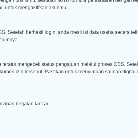
engan bisnismu, sesudah itu isi formulir pendaftaran dengan l
mail untuk mengaktifkan akunmu.
 Setelah berhasil login, anda mesti isi data usaha secara teli
elumnya.
ra teratur mengecek status pengajuan melalui proses OSS. Sete
kumen izin tersebut. Pastikan untuk menyimpan salinan digital
zinan berjalan lancar: