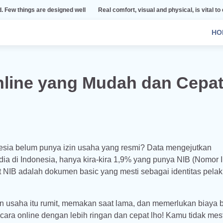
 designed well
Real comfort, visual and physical, is vital to every room
HO
nline yang Mudah dan Cepa
sia belum punya izin usaha yang resmi? Data mengejutkan
ia di Indonesia, hanya kira-kira 1,9% yang punya NIB (Nomor 
t NIB adalah dokumen basic yang mesti sebagai identitas pela
 usaha itu rumit, memakan saat lama, dan memerlukan biaya b
cara online dengan lebih ringan dan cepat lho! Kamu tidak mes