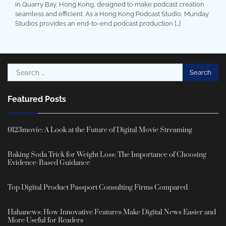
in Quarry Bay, Hong Kong, designed to make podcast creation
seamless and efficient. As a Hong Kong Podcast Studio, Munday
Studios provides an end-to-end podcast production […]
Search
for:
Featured Posts
0123movie: A Look at the Future of Digital Movie Streaming
Baking Soda Trick for Weight Loss: The Importance of Choosing
Evidence-Based Guidance
Top Digital Product Passport Consulting Firms Compared
Hahanews: How Innovative Features Make Digital News Easier and
More Useful for Readers