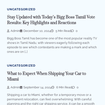
UNCATEGORIZED
Stay Updated with Today’s Bigg Boss Tamil Vote
Results: Key Highlights and Reactions
Admin
December 10, 2024
5 Min Read
0
Bigg Boss Tamil has become one of the most popular reality TV
shows in Tamil Nadu, with viewers eagerly following each
episode to see which contestants are making a mark and which
ones are on […]
UNCATEGORIZED
What to Expect When Shipping Your Car to
Miami
Admin
September 14, 2024
6 Min Read
0
Shipping a car to Miami, whether for a temporary move or a
permanent relocation, can feel overwhelming. With careful
planning and the right car shipping service, it can be a smooth