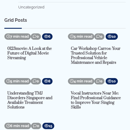
Uncategorized
Grid Posts
7 min read
0
6
5 min read
0
10
0123movie: A Look at the
Car Workshop Carros: Your
Future of Digital Movie
Trusted Solution for
Streaming
Professional Vehicle
Maintenance and Repairs
5 min read
0
8
4 min read
0
10
Understanding TMJ
Vocal Instructors Near Me:
Disorders Singapore and
Find Professional Guidance
Available Treatment
to Improve Your Singing
Solutions
Skills
6 min read
0
15