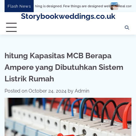
Skip
Flash News
Everything is designed. Few things are designed well
Real comfort, visual and ph
to
Storybookweddings.co.uk
content
hitung Kapasitas MCB Berapa
Ampere yang Dibutuhkan Sistem
Listrik Rumah
Posted on
October 24, 2024
by
Admin