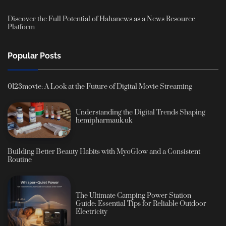
Discover the Full Potential of Hahanews as a News Resource
Platform
Popular Posts
0123movie: A Look at the Future of Digital Movie Streaming
Understanding the Digital Trends Shaping
hemipharmauk.uk
Building Better Beauty Habits with MyoGlow and a Consistent
Routine
The Ultimate Camping Power Station
Guide: Essential Tips for Reliable Outdoor
Electricity