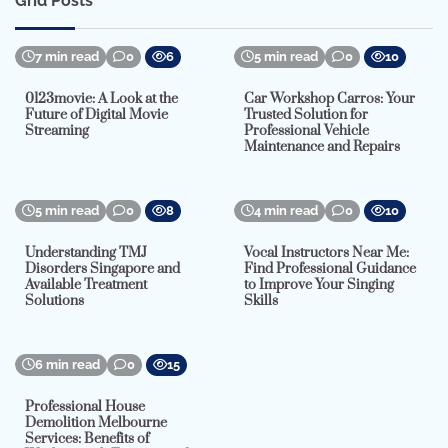
Grid Posts
7 min read
0
6
5 min read
0
10
0123movie: A Look at the
Car Workshop Carros: Your
Future of Digital Movie
Trusted Solution for
Streaming
Professional Vehicle
Maintenance and Repairs
5 min read
0
8
4 min read
0
10
Understanding TMJ
Vocal Instructors Near Me:
Disorders Singapore and
Find Professional Guidance
Available Treatment
to Improve Your Singing
Solutions
Skills
6 min read
0
15
Professional House
Demolition Melbourne
Services: Benefits of