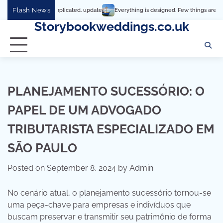
Skip
Flash News
hy it’s so complicated. update
Everything is designed. Few things are designed w
to
Storybookweddings.co.uk
content
PLANEJAMENTO SUCESSÓRIO: O
PAPEL DE UM ADVOGADO
TRIBUTARISTA ESPECIALIZADO EM
SÃO PAULO
Posted on
September 8, 2024
by
Admin
No cenário atual, o planejamento sucessório tornou-se
uma peça-chave para empresas e indivíduos que
buscam preservar e transmitir seu patrimônio de forma