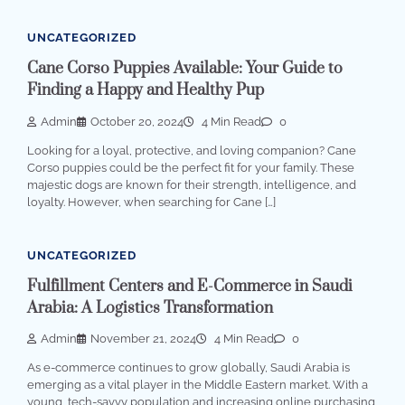
UNCATEGORIZED
Cane Corso Puppies Available: Your Guide to
Finding a Happy and Healthy Pup
Admin
October 20, 2024
4 Min Read
0
Looking for a loyal, protective, and loving companion? Cane
Corso puppies could be the perfect fit for your family. These
majestic dogs are known for their strength, intelligence, and
loyalty. However, when searching for Cane […]
UNCATEGORIZED
Fulfillment Centers and E-Commerce in Saudi
Arabia: A Logistics Transformation
Admin
November 21, 2024
4 Min Read
0
As e-commerce continues to grow globally, Saudi Arabia is
emerging as a vital player in the Middle Eastern market. With a
young, tech-savvy population and increasing online purchasing