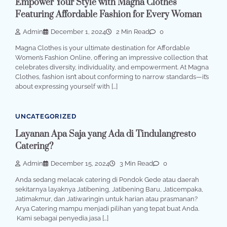
Empower Your Style with Magna Clothes
Featuring Affordable Fashion for Every Woman
Admin
December 1, 2024
2 Min Read
0
Magna Clothes is your ultimate destination for Affordable
Women’s Fashion Online, offering an impressive collection that
celebrates diversity, individuality, and empowerment. At Magna
Clothes, fashion isn’t about conforming to narrow standards—it’s
about expressing yourself with […]
UNCATEGORIZED
Layanan Apa Saja yang Ada di Tindulangresto
Catering?
Admin
December 15, 2024
3 Min Read
0
Anda sedang melacak catering di Pondok Gede atau daerah
sekitarnya layaknya Jatibening, Jatibening Baru, Jaticempaka,
Jatimakmur, dan Jatiwaringin untuk harian atau prasmanan?
Arya Catering mampu menjadi pilihan yang tepat buat Anda.
Kami sebagai penyedia jasa […]